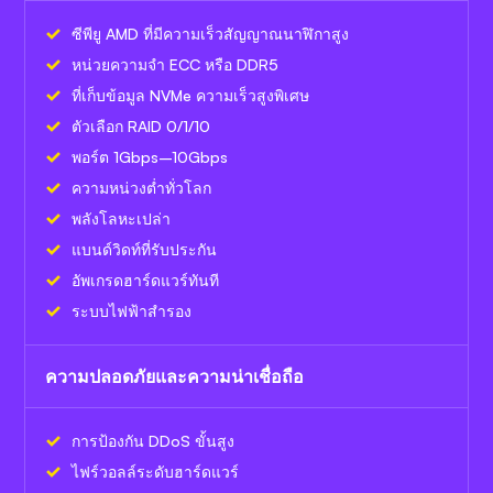
ซีพียู AMD ที่มีความเร็วสัญญาณนาฬิกาสูง
หน่วยความจำ ECC หรือ DDR5
ที่เก็บข้อมูล NVMe ความเร็วสูงพิเศษ
ตัวเลือก RAID 0/1/10
พอร์ต 1Gbps–10Gbps
ความหน่วงต่ำทั่วโลก
พลังโลหะเปล่า
แบนด์วิดท์ที่รับประกัน
อัพเกรดฮาร์ดแวร์ทันที
ระบบไฟฟ้าสำรอง
ความปลอดภัยและความน่าเชื่อถือ
การป้องกัน DDoS ขั้นสูง
ไฟร์วอลล์ระดับฮาร์ดแวร์