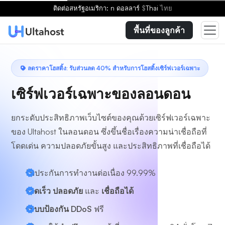
เลือกแผน
ติดต่อ
สหรัฐอเมริกา: n ดอลลาร์
$
Thai
ไทย
พื้นที่ของลูกค้า
ลดราคาโฮสติ้ง: รับส่วนลด 40% สำหรับการโฮสติ้งเซิร์ฟเวอร์เฉพาะ
เซิร์ฟเวอร์เฉพาะของลอนดอน
ยกระดับประสิทธิภาพเว็บไซต์ของคุณด้วยเซิร์ฟเวอร์เฉพาะ
ของ Ultahost ในลอนดอน ซึ่งขึ้นชื่อเรื่องความน่าเชื่อถือที่
โดดเด่น ความปลอดภัยขั้นสูง และประสิทธิภาพที่เชื่อถือได้
รับประกันการทำงานต่อเนื่อง 99.99%
รวดเร็ว ปลอดภัย
และ
เชื่อถือได้
ระบบป้องกัน DDoS
ฟรี