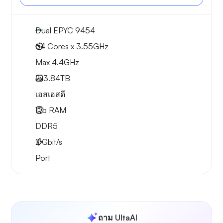
Dual EPYC 9454
64 Cores x 3.55GHz
Max 4.4GHz
2x
3.84TB
เอสเอสดี
1Tb
RAM
DDR5
2
Gbit/s
Port
ถาม UltaAI