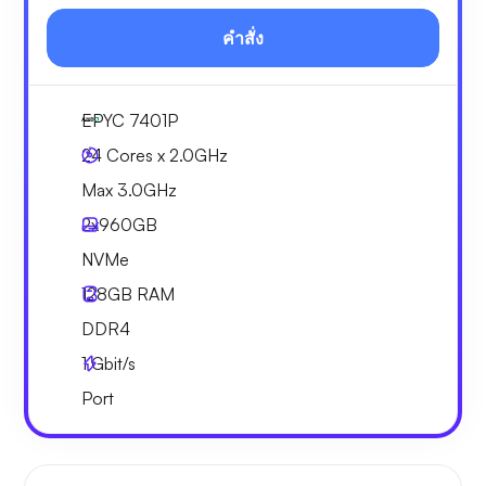
คำสั่ง
EPYC 7401P
24 Cores x 2.0GHz
Max 3.0GHz
2x
960GB
NVMe
128GB
RAM
DDR4
1
Gbit/s
Port