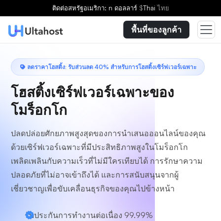
เลือกแผน
ติดต่อ
สหรัฐอเมริกา: n ดอลลาร์
$
Thai
ไทย
พื้นที่ของลูกค้า
ลดราคาโฮสติ้ง: รับส่วนลด 40% สำหรับการโฮสติ้งเซิร์ฟเวอร์เฉพาะ
โฮสติ้งเซิร์ฟเวอร์เฉพาะของ
โมร็อกโก
ปลดปล่อยศักยภาพสูงสุดของการนำเสนอออนไลน์ของคุณ
ด้วยเซิร์ฟเวอร์เฉพาะที่มีประสิทธิภาพสูงในโมร็อกโก
เพลิดเพลินกับความเร็วที่ไม่มีใครเทียบได้ การรักษาความ
ปลอดภัยที่ไม่อาจเข้าถึงได้ และการสนับสนุนจากผู้
เชี่ยวชาญเพื่อขับเคลื่อนธุรกิจของคุณไปข้างหน้า
รับประกันการทำงานต่อเนื่อง 99.99%