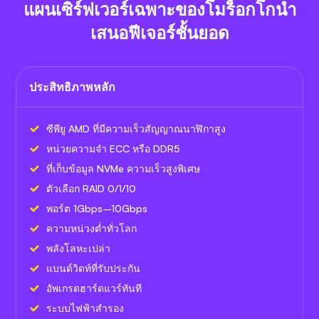
แผนเซิร์ฟเวอร์เฉพาะของโมร็อกโกนำ
เสนอฟีเจอร์ชั้นยอด
ประสิทธิภาพหลัก
ซีพียู AMD ที่มีความเร็วสัญญาณนาฬิกาสูง
หน่วยความจำ ECC หรือ DDR5
ที่เก็บข้อมูล NVMe ความเร็วสูงพิเศษ
ตัวเลือก RAID 0/1/10
พอร์ต 1Gbps–10Gbps
ความหน่วงต่ำทั่วโลก
พลังโลหะเปล่า
แบนด์วิดท์ที่รับประกัน
อัพเกรดฮาร์ดแวร์ทันที
ระบบไฟฟ้าสำรอง