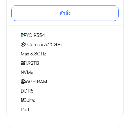
คำสั่ง
EPYC 9354
32 Cores x 3.25GHz
Max 3.8GHz
2x
1.92TB
NVMe
256GB
RAM
DDR5
1
Gbit/s
Port