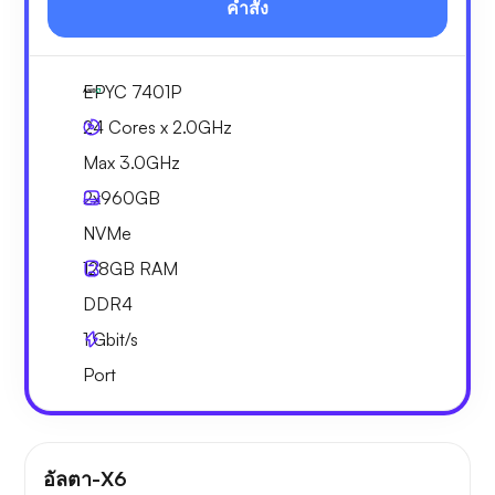
คำสั่ง
EPYC 7401P
24 Cores x 2.0GHz
Max 3.0GHz
2x
960GB
NVMe
128GB
RAM
DDR4
1
Gbit/s
Port
อัลตา-X6