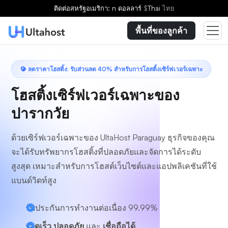
เลือกแผน
ติดต่อ
สหรัฐอเมริกา: n ดอลลาร์
$
Thai
ไทย
พื้นที่ของลูกค้า
ลดราคาโฮสติ้ง: รับส่วนลด 40% สำหรับการโฮสติ้งเซิร์ฟเวอร์เฉพาะ
โฮสติ้งเซิร์ฟเวอร์เฉพาะของ
ปารากวัย
ด้วยเซิร์ฟเวอร์เฉพาะของ UltaHost Paraguay ธุรกิจของคุณ
จะได้รับทรัพยากรโฮสติ้งที่ปลอดภัยและจัดการได้ระดับ
สูงสุด เหมาะสำหรับการโฮสต์เว็บไซต์และแอปพลิเคชันที่ใช้
แบนด์วิดท์สูง
รับประกันการทำงานต่อเนื่อง 99.99%
รวดเร็ว ปลอดภัย
และ
เชื่อถือได้