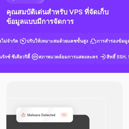
คุณสมบัติเด่นสำหรับ VPS ที่จัดเก็บ
ข้อมูลแบบมีการจัดการ
เอ็น8เอ็น
ำกัด
ปรับให้เหมาะสมด้วยแคชขั้นสูง
การสำรองข้อมูลอัตโน
์ ซีเคียวริตี้
สภาพแวดล้อมการแสดงละคร
สิทธิ์ SSH, S
ด็อกเกอร์
โอเพ่น วีพีเอ็น