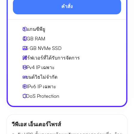
คำสั่ง
3
แกนซีพียู
4 GB
RAM
75 GB
NVMe SSD
เซิร์ฟเวอร์ที่ได้รับการจัดการ
1 IPv4
IP เฉพาะ
แบนด์วิธไม่จำกัด
8 IPv6
IP เฉพาะ
DDoS Protection
วีพีเอส เอ็นเตอร์ไพรส์