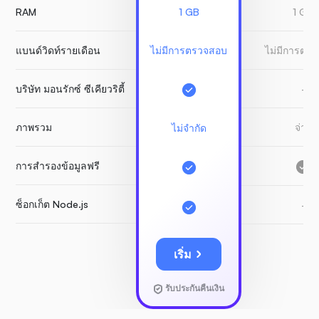
RAM
1 GB
1 GB
แบนด์วิดท์รายเดือน
ไม่มีการตรวจสอบ
ไม่มีการตร
บริษัท มอนรักซ์ ซีเคียวริตี้
-
ภาพรวม
จ่าย
ไม่จำกัด
การสำรองข้อมูลฟรี
ซ็อกเก็ต Node.js
-
เริ่ม
รับประกันคืนเงิน