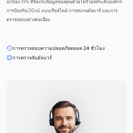
ปกป้อง VPS ที่จัดเก็บข้อมูลของคุณด้วยไฟร์วอลล์ระดับองค์กร
แผงกันชน
การป้องกัน DDoS แบบเรียลไทม์ การสแกนมัลแวร์ และการ
ตรวจสอบอย่างต่อเนื่อง
WP-ขยาย
การตรวจสอบความปลอดภัยตลอด 24 ชั่วโมง
การตรวจจับมัลแวร์
ดรูปัล
โอเพ่นคาร์ท