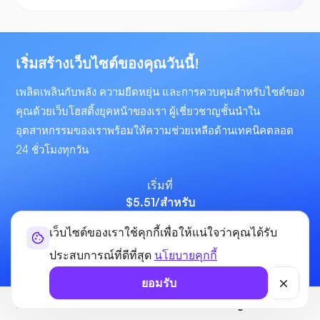
เริ่มสร้างเว็บไซต์ของคุณวันนี้!
เพลิดเพลินกับพลัง ความยืดหยุ่น และการควบคุมสำหรับไซต์ของ
คุณด้วยเว็บโฮสติ้งยุคหน้าของเรา ผู้เชี่ยวชาญชั้นนำใน
อุตสาหกรรมของเราพร้อมให้ความช่วยเหลือด้านเทคนิคตลอด
24 ชั่วโมงทุกวัน
เริ่มที่
$5.51
/สำหรับ
เว็บไซต์ของเราใช้คุกกี้เพื่อให้แน่ใจว่าคุณได้รับ
เริ่มตอนนี้เลย
ประสบการณ์ที่ดีที่สุด
นโยบายคุกกี้
ยอมรับ
อัลต้าโฮสต์
การโฮสต์
eCommerce Hosting