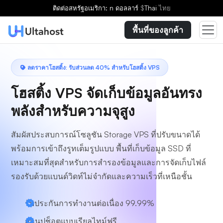
เลือกแผน
ติดต่อ
สหรัฐอเมริกา: n ดอลลาร์
$
Thai
ไทย
พื้นที่ของลูกค้า
ลดราคาโฮสติ้ง: รับส่วนลด 40% สำหรับโฮสติ้ง VPS
โฮสติ้ง VPS จัดเก็บข้อมูลอันทรง
พลังสำหรับความจุสูง
สัมผัสประสบการณ์โซลูชัน Storage VPS ที่ปรับขนาดได้
พร้อมการเข้าถึงรูทเต็มรูปแบบ พื้นที่เก็บข้อมูล SSD ที่
เหมาะสมที่สุดสำหรับการสำรองข้อมูลและการจัดเก็บไฟล์
รองรับด้วยแบนด์วิดท์ไม่จำกัดและความเร็วที่เหนือชั้น
รับประกันการทำงานต่อเนื่อง 99.99%
สแนปช็อตแบบเรียลไทม์ฟรี