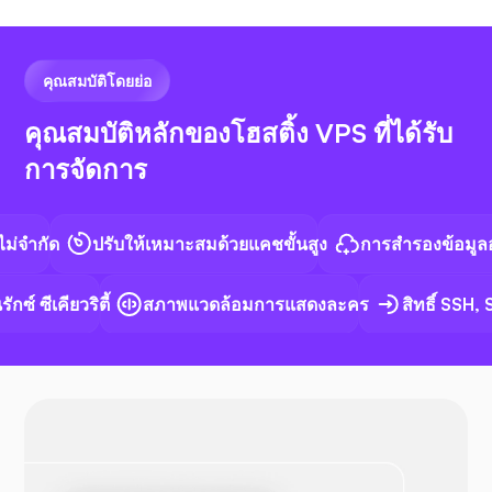
รหัส VS
คุณสมบัติโดยย่อ
คุณสมบัติหลักของโฮสติ้ง VPS ที่ได้รับ
การจัดการ
เอ็น8เอ็น
กัด
ปรับให้เหมาะสมด้วยแคชขั้นสูง
การสำรองข้อมูลอัตโน
์ ซีเคียวริตี้
สภาพแวดล้อมการแสดงละคร
สิทธิ์ SSH, SF
ด็อกเกอร์
โอเพ่น วีพีเอ็น