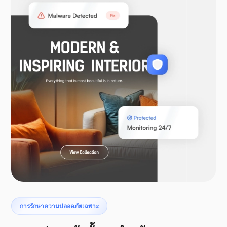
วูคอมเมิร์ซ
ลาราเวล
เทอโรแด็กทิล
การรักษาความปลอดภัยเฉพาะ