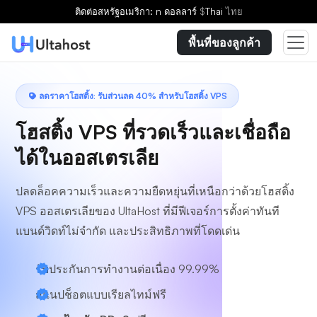
เลือกแผน
ติดต่อ
สหรัฐอเมริกา: n ดอลลาร์
$
Thai
ไทย
พื้นที่ของลูกค้า
ลดราคาโฮสติ้ง: รับส่วนลด 40% สำหรับโฮสติ้ง VPS
โฮสติ้ง VPS ที่รวดเร็วและเชื่อถือ
ได้ในออสเตรเลีย
ปลดล็อคความเร็วและความยืดหยุ่นที่เหนือกว่าด้วยโฮสติ้ง
VPS ออสเตรเลียของ UltaHost ที่มีฟีเจอร์การตั้งค่าทันที
แบนด์วิดท์ไม่จำกัด และประสิทธิภาพที่โดดเด่น
รับประกันการทำงานต่อเนื่อง 99.99%
สแนปช็อตแบบเรียลไทม์ฟรี