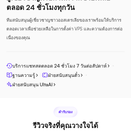
ตลอด 24 ชั่วโมงทุกวัน
ซีไฟล์
ทีมสนับสนุนผู้เชี่ยวชาญชาวออสเตรเลียของเราพร้อมให้บริการ
ตลอดเวลาเพื่อช่วยเหลือในการตั้งค่า VPS และความต้องการต่อ
เนื่องของคุณ
โฟโตปริซึม
บริการแชทสดตลอด 24 ชั่วโมง 7 วันต่อสัปดาห์
ฐานความรู้
ฝ่ายสนับสนุนตั๋ว
ฝ่ายสนับสนุน UltaAI
จิตศรี
คำรับรอง
รีวิวจริงที่คุณวางใจได้
เพล็กซ์