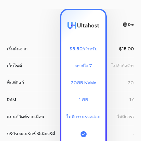
เริ่มต้นจาก
$5.50
/สำหรับ
$15.00
/สำ
เว็บไซต์
มากถึง 7
ไม่จำกัดจำนวน
พื้นที่ดิสก์
30GB NVMe
30GB
RAM
1 GB
1 GB
แบนด์วิดท์รายเดือน
ไม่มีการตรวจสอบ
ไม่มีการตร
บริษัท มอนรักซ์ ซีเคียวริตี้
-