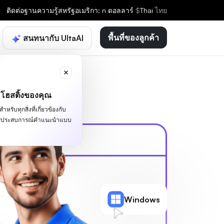
ติดต่อ
ฐานความรู้
สหรัฐอเมริกา: n ดอลลาร์
$
Thai
ไทย
พื้นที่ของลูกค้า
สนทนากับ UltaAI
ะโฮสติ้งของคุณ
หรับทุกสิ่งที่เกี่ยวข้องกับ
ผัสประสบการณ์คำแนะนำแบบ
Windows