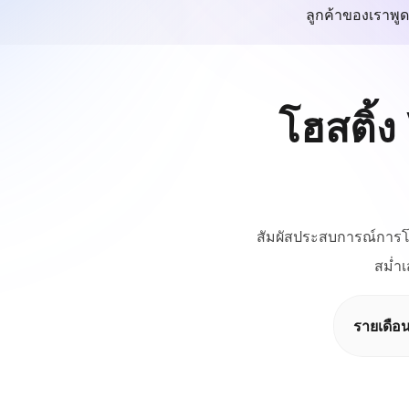
ลูกค้าของเราพูด
โฮสติ้ง
สัมผัสประสบการณ์การโฮส
สม่ำ
รายเดือ