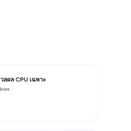
ระมวลผล CPU เฉพาะ
ndows