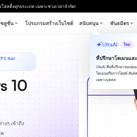
โฮสติ้งทุกประเภท เฉพาะช่วงเวลาจำกัด!
ซลูชั่น
โปรแกรมสร้างเว็บไซต์
สนับสนุน
พันธมิตร
UltaAI
ใหม่
ที่ปรึกษาโดเมนแล
 VPS ของ
UltaAI คือที่ปรึกษาของคุณสำ
โดเมนหรือการโฮสต์ สัม
s 10
เฉพาะบุคคล
่างๆ เข้าถึง
มด