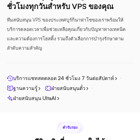
ชั่วโมงทุกวันสำหรับ VPS ของคุณ
ซีไฟล์
ทีมสนับสนุน VPS ของประเทศบูร์กินาฟาโซของเราพร้อมให้
บริการตลอดเวลาเพื่อช่วยเหลือคุณเกี่ยวกับปัญหาทางเทคนิค
และความต้องการโฮสติ้ง รวมถึงตัวเลือกการบำรุงรักษาตาม
ลำดับความสำคัญ
โฟโตปริซึม
บริการแชทสดตลอด 24 ชั่วโมง 7 วันต่อสัปดาห์
ฐานความรู้
ฝ่ายสนับสนุนตั๋ว
จิตศรี
ฝ่ายสนับสนุน UltaAI
คำรับรอง
เพล็กซ์