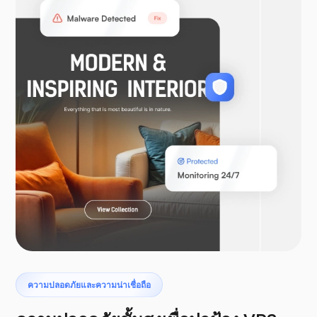
วูคอมเมิร์ซ
ลาราเวล
เทอโรแด็กทิล
ความปลอดภัยและความน่าเชื่อถือ