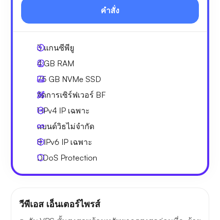
คำสั่ง
3
แกนซีพียู
4 GB
RAM
75 GB
NVMe SSD
จัดการเซิร์ฟเวอร์ BF
1 IPv4
IP เฉพาะ
แบนด์วิธไม่จำกัด
8 IPv6
IP เฉพาะ
DDoS Protection
วีพีเอส เอ็นเตอร์ไพรส์