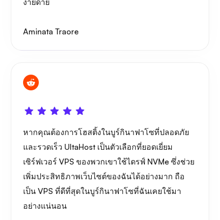
ง่ายดาย
Aminata Traore
สิ่งมหัศจรรย์
เพลย์ทูป
หากคุณต้องการโฮสติ้งในบูร์กินาฟาโซที่ปลอดภัย
และรวดเร็ว UltaHost เป็นตัวเลือกที่ยอดเยี่ยม
เซิร์ฟเวอร์ VPS ของพวกเขาใช้ไดรฟ์ NVMe ซึ่งช่วย
เพิ่มประสิทธิภาพเว็บไซต์ของฉันได้อย่างมาก ถือ
พอร์เทนเนอร์
เป็น VPS ที่ดีที่สุดในบูร์กินาฟาโซที่ฉันเคยใช้มา
อย่างแน่นอน