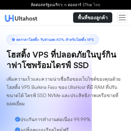
เลือกแผน
ติดต่อ
สหรัฐอเมริกา: n ดอลลาร์
$
Thai
ไทย
พื้นที่ของลูกค้า
ลดราคาโฮสติ้ง: รับส่วนลด 40% สำหรับโฮสติ้ง VPS
โฮสติ้ง VPS ที่ปลอดภัยในบูร์กิน
าฟาโซพร้อมไดรฟ์ SSD
เพิ่มความเร็วและความน่าเชื่อถือของเว็บไซต์ของคุณด้วย
โฮสติ้ง VPS Burkina Faso ของ UltaHost ที่มี RAM ที่ปรับ
ขนาดได้ ไดรฟ์ SSD NVMe และประสิทธิภาพเครือข่ายที่
ยอดเยี่ยม
รับประกันการทำงานต่อเนื่อง 99.99%
สแนปช็อตแบบเรียลไทม์ฟรี