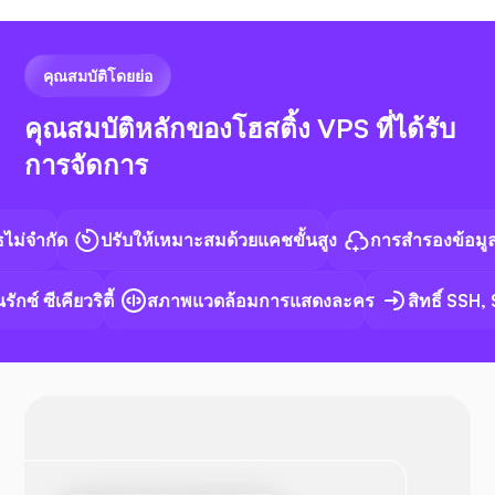
รหัส VS
คุณสมบัติโดยย่อ
คุณสมบัติหลักของโฮสติ้ง VPS ที่ได้รับ
การจัดการ
เอ็น8เอ็น
ำกัด
ปรับให้เหมาะสมด้วยแคชขั้นสูง
การสำรองข้อมูลอัตโน
์ ซีเคียวริตี้
สภาพแวดล้อมการแสดงละคร
สิทธิ์ SSH, S
ด็อกเกอร์
โอเพ่น วีพีเอ็น