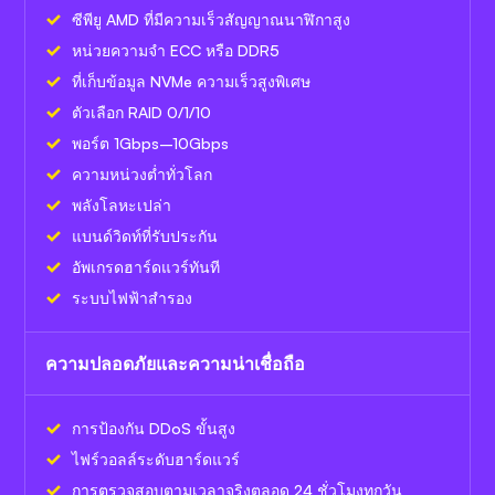
ซีพียู AMD ที่มีความเร็วสัญญาณนาฬิกาสูง
หน่วยความจำ ECC หรือ DDR5
ที่เก็บข้อมูล NVMe ความเร็วสูงพิเศษ
ตัวเลือก RAID 0/1/10
พอร์ต 1Gbps–10Gbps
ความหน่วงต่ำทั่วโลก
พลังโลหะเปล่า
แบนด์วิดท์ที่รับประกัน
อัพเกรดฮาร์ดแวร์ทันที
ระบบไฟฟ้าสำรอง
ความปลอดภัยและความน่าเชื่อถือ
การป้องกัน DDoS ขั้นสูง
ไฟร์วอลล์ระดับฮาร์ดแวร์
การตรวจสอบตามเวลาจริงตลอด 24 ชั่วโมงทุกวัน