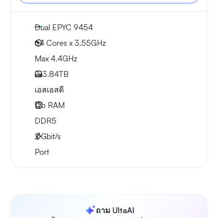
Dual EPYC 9454
64 Cores x 3.55GHz
Max 4.4GHz
2x
3.84TB
เอสเอสดี
1Tb
RAM
DDR5
2
Gbit/s
Port
ถาม UltaAI