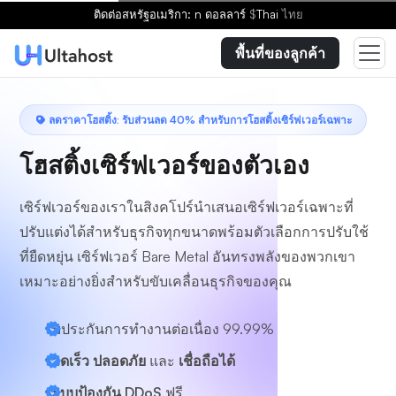
เลือกแผน
ติดต่อ
สหรัฐอเมริกา: n ดอลลาร์
$
Thai
ไทย
พื้นที่ของลูกค้า
ลดราคาโฮสติ้ง: รับส่วนลด 40% สำหรับการโฮสติ้งเซิร์ฟเวอร์เฉพาะ
โฮสติ้งเซิร์ฟเวอร์ของตัวเอง
เซิร์ฟเวอร์ของเราในสิงคโปร์นำเสนอเซิร์ฟเวอร์เฉพาะที่
ปรับแต่งได้สำหรับธุรกิจทุกขนาดพร้อมตัวเลือกการปรับใช้
ที่ยืดหยุ่น เซิร์ฟเวอร์ Bare Metal อันทรงพลังของพวกเขา
เหมาะอย่างยิ่งสำหรับขับเคลื่อนธุรกิจของคุณ
รับประกันการทำงานต่อเนื่อง 99.99%
รวดเร็ว ปลอดภัย
และ
เชื่อถือได้
ระบบป้องกัน DDoS
ฟรี