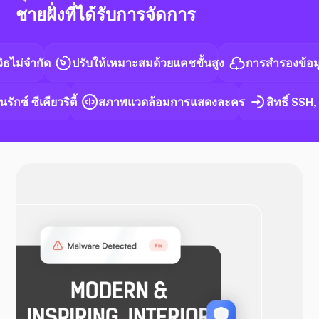
ชายฝั่งที่ได้รับการจัดการ
เอ็น8เอ็น
จำกัด
ปรับให้เหมาะสมด้วยแคชขั้นสูง
การสำรองข้อมูลอัตโ
ซ์ ซีเคียวริตี้
สภาพแวดล้อมการแสดงละคร
สิทธิ์ SSH, S
ด็อกเกอร์
โอเพ่น วีพีเอ็น
วูคอมเมิร์ซ