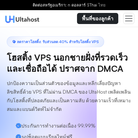
เลือกแผน
ติดต่อ
สหรัฐอเมริกา: n ดอลลาร์
$
Thai
ไทย
พื้นที่ของลูกค้า
ลดราคาโฮสติ้ง: รับส่วนลด 40% สำหรับโฮสติ้ง VPS
โฮสติ้ง VPS นอกชายฝั่งที่รวดเร็ว
และเชื่อถือได้ ปราศจาก DMCA
ปกป้องความเป็นส่วนตัวของข้อมูลและหลีกเลี่ยงปัญหา
ลิขสิทธิ์ด้วย VPS ที่ไม่ผ่าน DMCA ของ UltaHost เพลิดเพลิน
กับโฮสติ้งที่ปลอดภัยและเป็นความลับ ด้วยความเร็วที่เหมาะ
สมและแบนด์วิดท์ไม่จำกัด
รับประกันการทำงานต่อเนื่อง 99.99%
สแนปช็อตแบบเรียลไทม์ฟรี