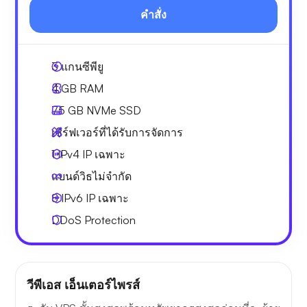
คำสั่ง
3
แกนซีพียู
4 GB
RAM
75 GB
NVMe SSD
เซิร์ฟเวอร์ที่ได้รับการจัดการ
1 IPv4
IP เฉพาะ
แบนด์วิธไม่จำกัด
8 IPv6
IP เฉพาะ
DDoS Protection
วีพีเอส เอ็นเตอร์ไพรส์