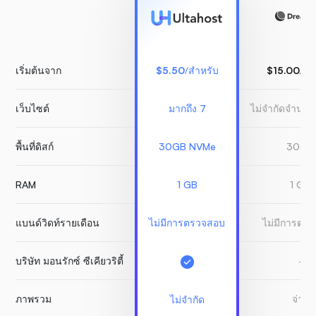
เริ่มต้นจาก
$5.50
/สำหรับ
$15.00
/สำ
เว็บไซต์
มากถึง 7
ไม่จำกัดจำนวน
พื้นที่ดิสก์
30GB NVMe
30GB
RAM
1 GB
1 GB
แบนด์วิดท์รายเดือน
ไม่มีการตรวจสอบ
ไม่มีการตร
บริษัท มอนรักซ์ ซีเคียวริตี้
-
ภาพรวม
จ่าย
ไม่จำกัด