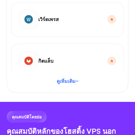
เวิร์ดเพรส
กิตแล็บ
ดูเพิ่มเติม
รหัส VS
คุณสมบัติโดยย่อ
คุณสมบัติหลักของโฮสติ้ง VPS นอก