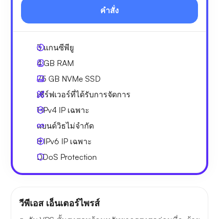
คำสั่ง
3
แกนซีพียู
4 GB
RAM
75 GB
NVMe SSD
เซิร์ฟเวอร์ที่ได้รับการจัดการ
1 IPv4
IP เฉพาะ
แบนด์วิธไม่จำกัด
8 IPv6
IP เฉพาะ
DDoS Protection
วีพีเอส เอ็นเตอร์ไพรส์