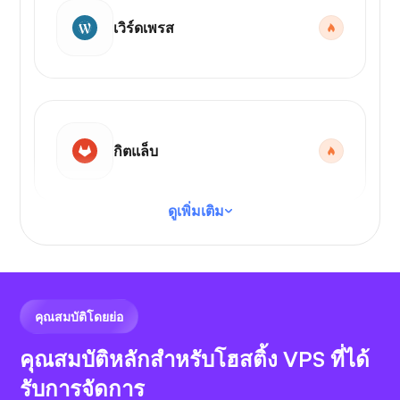
เวิร์ดเพรส
กิตแล็บ
ดูเพิ่มเติม
รหัส VS
คุณสมบัติโดยย่อ
คุณสมบัติหลักสำหรับโฮสติ้ง VPS ที่ได้
รับการจัดการ
เอ็น8เอ็น