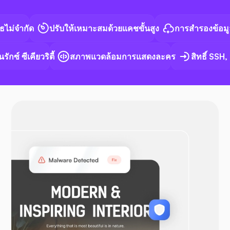
จำกัด
ปรับให้เหมาะสมด้วยแคชขั้นสูง
การสำรองข้อมูลอัตโ
ซ์ ซีเคียวริตี้
สภาพแวดล้อมการแสดงละคร
สิทธิ์ SSH, S
ด็อกเกอร์
โอเพ่น วีพีเอ็น
วูคอมเมิร์ซ