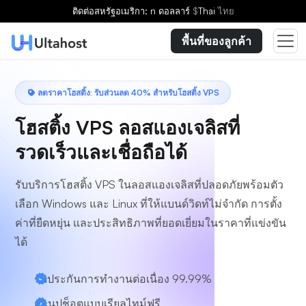
เลือกแผน
ติดต่อ
สหรัฐอเมริกา: n ดอลลาร์
$
Thai
ไทย
พื้นที่ของลูกค้า
ลดราคาโฮสติ้ง: รับส่วนลด 40% สำหรับโฮสติ้ง VPS
โฮสติ้ง VPS ลอสแองเจลิสที่
รวดเร็วและเชื่อถือได้
รับบริการโฮสติ้ง VPS ในลอสแองเจลิสที่ปลอดภัยพร้อมตัว
เลือก Windows และ Linux ที่ให้แบนด์วิดท์ไม่จำกัด การตั้ง
ค่าที่ยืดหยุ่น และประสิทธิภาพที่ยอดเยี่ยมในราคาที่แข่งขัน
ได้
รับประกันการทำงานต่อเนื่อง 99.99%
สแนปช็อตแบบเรียลไทม์ฟรี