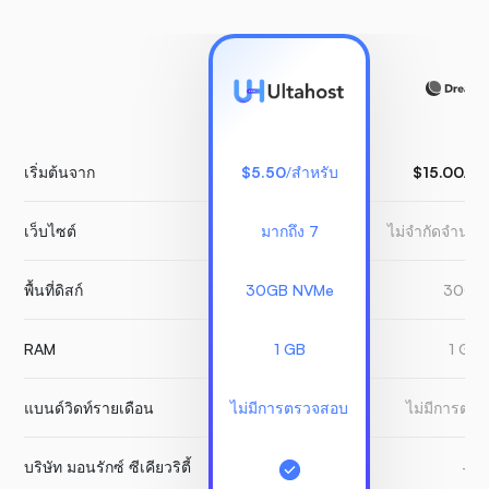
เริ่มต้นจาก
$5.50
/สำหรับ
$15.00
/สำ
เว็บไซต์
มากถึง 7
ไม่จำกัดจำนวน
พื้นที่ดิสก์
30GB NVMe
30GB
RAM
1 GB
1 GB
แบนด์วิดท์รายเดือน
ไม่มีการตรวจสอบ
ไม่มีการตร
บริษัท มอนรักซ์ ซีเคียวริตี้
-