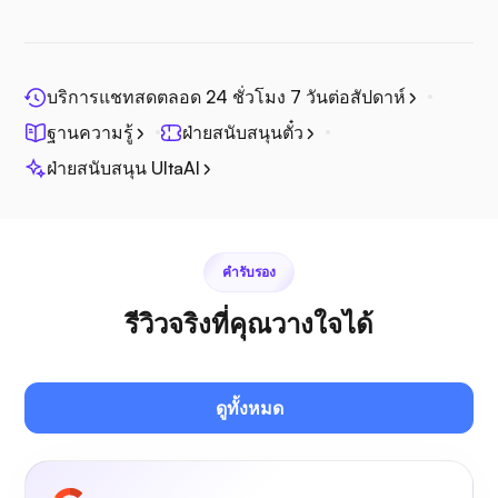
บริการแชทสดตลอด 24 ชั่วโมง 7 วันต่อสัปดาห์
ฐานความรู้
ฝ่ายสนับสนุนตั๋ว
จิตศรี
ฝ่ายสนับสนุน UltaAI
คำรับรอง
เพล็กซ์
รีวิวจริงที่คุณวางใจได้
ดูทั้งหมด
โอว์นแคสต์